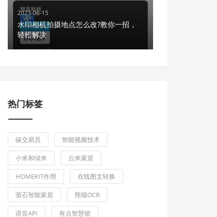
2023-06-15
水印相机拍摄地点怎么改?教你一招，
轻松解决
热门标签
碳交易员
智能视频技术
小米和绿米
云米家居
HOMEKIT作用
在线图文转换
萤石智能家居
熊猫OCR
语音API
有点智慧锁