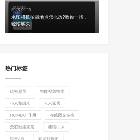
2023-06-15
水印相机拍摄地点怎么改?教你一招，
轻松解决
热门标签
碳交易员
智能视频技术
小米和绿米
云米家居
HOMEKIT作用
在线图文转换
萤石智能家居
熊猫OCR
语音API
有点智慧锁