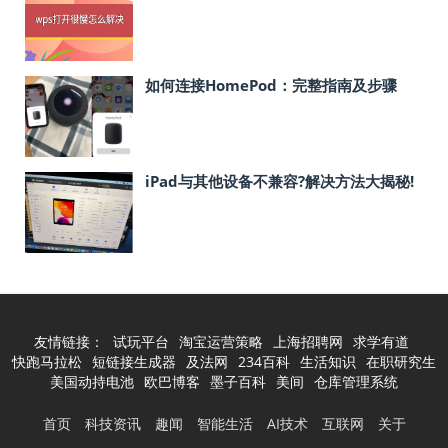
如何连接HomePod：完整指南及步骤
iPad与其他设备不兼容?解决方法大揭秘!
友情链接：
试玩平台
淘宝运营策略
上海招聘网
求学有道
快跑马拉松
短链接生成器
及法网
234百科
生活知识
在职研究生
美国动持电池
欧巴博客
墨子百科
美间
仓库管理系统
首页
科技资讯
趣闻
智能生活
AI技术
互联网
关于