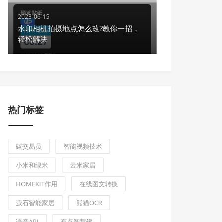
2023-06-15
水印相机拍摄地点怎么改?教你一招，
轻松解决
热门标签
碳交易员
智能视频技术
小米和绿米
云米家居
HOMEKIT作用
在线图文转换
萤石智能家居
熊猫OCR
语音API
有点智慧锁